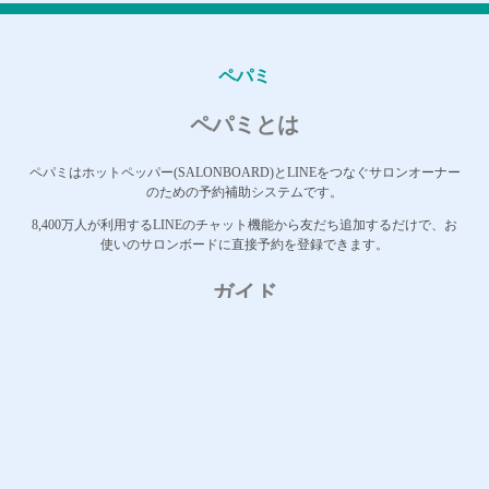
ペパミ
ペパミとは
ペパミはホットペッパー(SALONBOARD)とLINEをつなぐサロンオーナー
のための予約補助システムです。
8,400万人が利用するLINEのチャット機能から友だち追加するだけで、お
使いのサロンボードに直接予約を登録できます。
ガイド
お知らせ
料金
事例紹介
LINEデモ
マニュアル
FAQ
ログイン