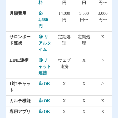
料
円
円
円〜
月額費用
👍
14,000
5,500
3,000
4,680
円
円〜
円〜
円
サロンボー
😆 リ
定期処
定期処
X
ド連携
アルタ
理
理
イム
LINE連携
😘 チ
ウェブ
X
○
ャット
連携
連携
1対1チャッ
👍 OK
X
X
△
ト
カルテ機能
👍 OK
X
X
X
専用アプリ
👍 OK
X
X
X