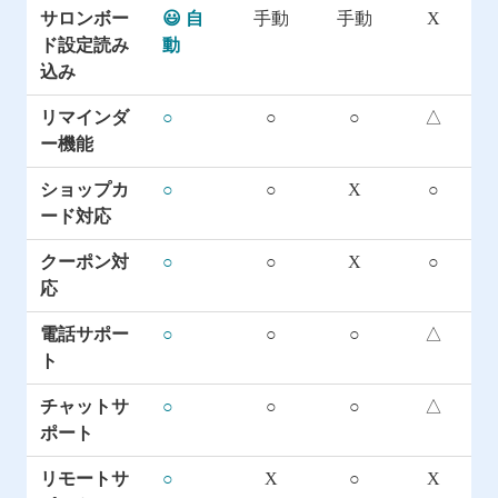
サロンボー
😃 自
手動
手動
X
ド設定読み
動
込み
リマインダ
○
○
○
△
ー機能
ショップカ
○
○
X
○
ード対応
クーポン対
○
○
X
○
応
電話サポー
○
○
○
△
ト
チャットサ
○
○
○
△
ポート
リモートサ
○
X
○
X